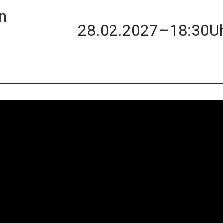
n
28.02.2027
–
18:30
U