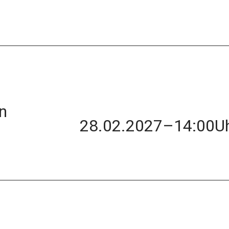
n
28.02.2027
–
14:00
U