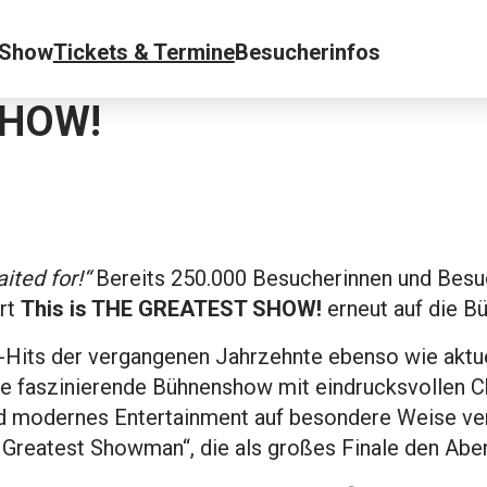
Show
Tickets & Termine
Besucherinfos
SHOW!
ited for!“
Bereits 250.000 Besucherinnen und Besuc
hrt
This is THE GREATEST SHOW!
erneut auf die B
Hits der vergangenen Jahrzehnte ebenso wie aktue
eine faszinierende Bühnenshow mit eindrucksvollen
nd modernes Entertainment auf besondere Weise ver
e Greatest Showman“, die als großes Finale den Ab