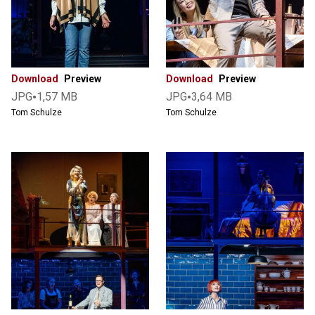
Presse
Download
Preview
Download
Preview
•
•
JPG
1,57 MB
JPG
3,64 MB
Tom Schulze
Tom Schulze