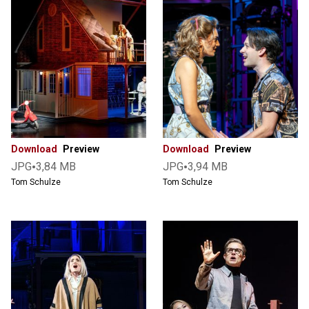
Download
Preview
Download
Preview
•
•
JPG
3,84 MB
JPG
3,94 MB
Tom Schulze
Tom Schulze
Show
Tickets & Termine