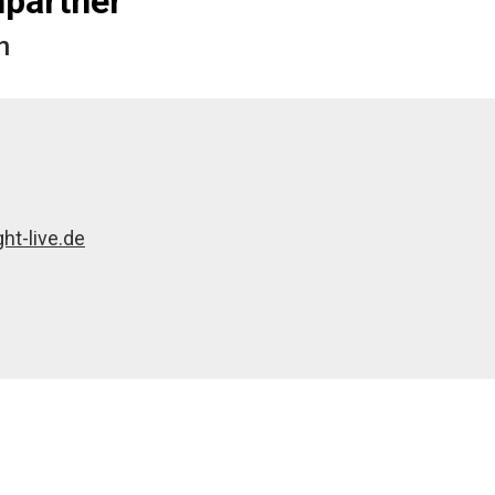
partner
n
ht-live.de