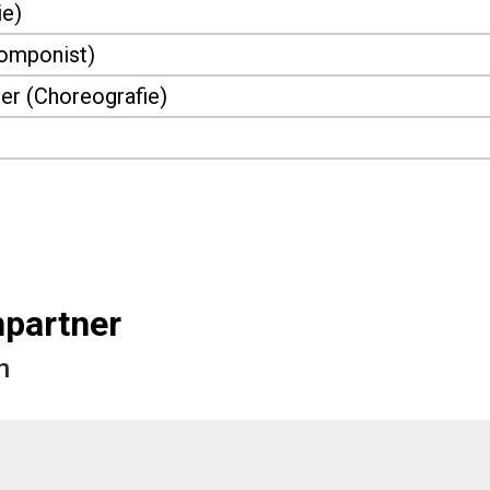
ie)
Komponist)
er (Choreografie)
partner
n