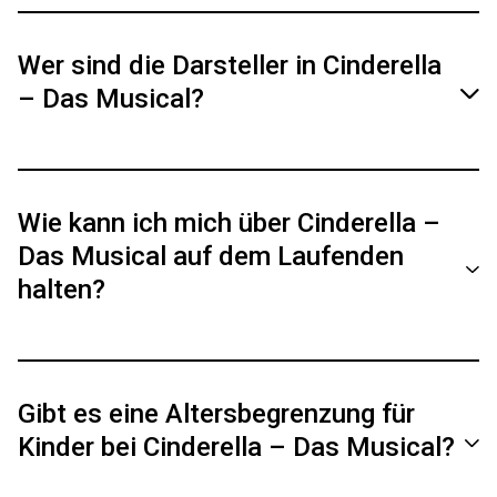
Sowohl Dialoge als auch Songs werden auf
deutsch aufgeführt.
Wer sind die Darsteller in Cinderella
– Das Musical?
Infos zu den Darsteller*innen findest du hier.
Wie kann ich mich über Cinderella –
Besetzung
Das Musical auf dem Laufenden
halten?
Abonniere für Neuigkeiten und besondere
Einblicke zur Show unsere offiziellen Social
Gibt es eine Altersbegrenzung für
Media Kanäle (Facebook, Instagram).
Kinder bei Cinderella – Das Musical?