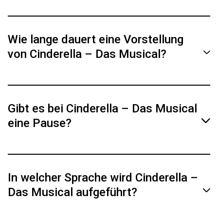
Tickets sind ab 34,40 € erhältlich. Auf die
Vorstellung am 24.03.2026 gibt es einen
Wie lange dauert eine Vorstellung
Previewrabatt.
von Cinderella – Das Musical?
Das Musical geht 2 Stunden und 20 Minuten
inkl. Pause.
Gibt es bei Cinderella – Das Musical
eine Pause?
Ja, es gibt eine Pause von 20 Minuten.
In welcher Sprache wird Cinderella –
Das Musical aufgeführt?