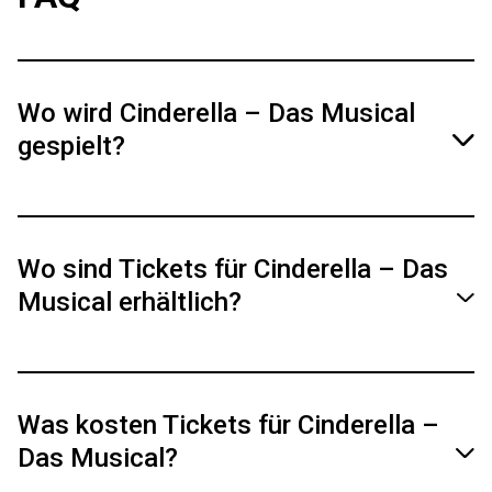
Wo wird Cinderella – Das Musical
gespielt?
Cinderella - Das Musical wird vom 24.03.26 –
29.03.26 im Deutschen Theater München und
Wo sind Tickets für Cinderella – Das
vom 30.12.26 – 03.01.27 im Theater 11 Zürich
Musical erhältlich?
gespielt.
Tickets sind über die offizielle Website und die
dort verlinkten Partner erhältlich.
Was kosten Tickets für Cinderella –
Das Musical?
Tickets & Termine