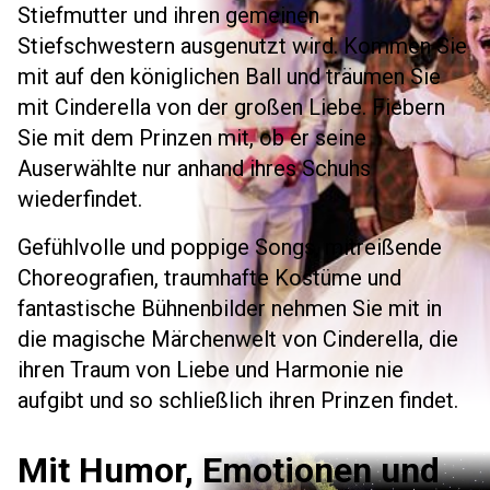
Stiefmutter und ihren gemeinen
Stiefschwestern ausgenutzt wird. Kommen Sie
mit auf den königlichen Ball und träumen Sie
mit Cinderella von der großen Liebe. Fiebern
Sie mit dem Prinzen mit, ob er seine
Auserwählte nur anhand ihres Schuhs
wiederfindet.
Gefühlvolle und poppige Songs, mitreißende
Choreografien, traumhafte Kostüme und
fantastische Bühnenbilder nehmen Sie mit in
die magische Märchenwelt von Cinderella, die
ihren Traum von Liebe und Harmonie nie
aufgibt und so schließlich ihren Prinzen findet.
Mit Humor, Emotionen und